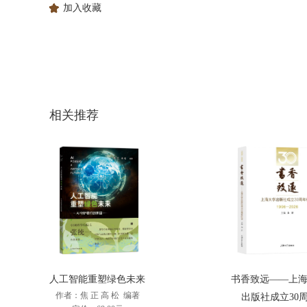
加入收藏
相关推荐
人工智能重塑绿色未来
书香致远——上
作者：焦 正 高 松 编著
出版社成立30周.