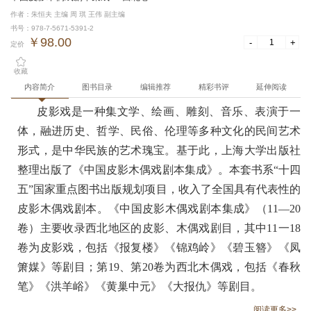
作者：朱恒夫 主编 周 琪 王伟 副主编
书号：978-7-5671-5391-2
￥98.00
-
+
定价
收藏
内容简介
图书目录
编辑推荐
精彩书评
延伸阅读
皮影戏是一种集文学、绘画、雕刻、音乐、表演于一
体，融进历史、哲学、民俗、伦理等多种文化的民间艺术
形式，是中华民族的艺术瑰宝。基于此，上海大学出版社
整理出版了《中国皮影木偶戏剧本集成》。本套书系“十四
五”国家重点图书出版规划项目，收入了全国具有代表性的
皮影木偶戏剧本。《中国皮影木偶戏剧本集成》（11—20
卷）主要收录西北地区的皮影、木偶戏剧目，其中11一18
卷为皮影戏，包括《报复楼》《锦鸡岭》《碧玉簪》《凤
箫媒》等剧目；第19、第20卷为西北木偶戏，包括《春秋
笔》《洪羊峪》《黄巢中元》《大报仇》等剧目。
阅读更多>>