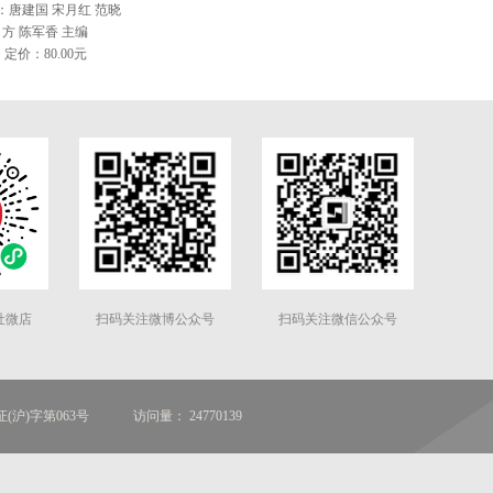
：唐建国 宋月红 范晓
方 陈军香 主编
定价：80.00元
社微店
扫码关注微博公众号
扫码关注微信公众号
(沪)字第063号
访问量： 24770139