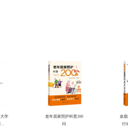
海大学
老年居家照护科普200
血脂
..
问
行