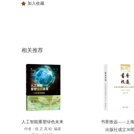
加入收藏
相关推荐
人工智能重塑绿色未来
书香致远——上
作者：焦 正 高 松 编著
出版社成立30周.