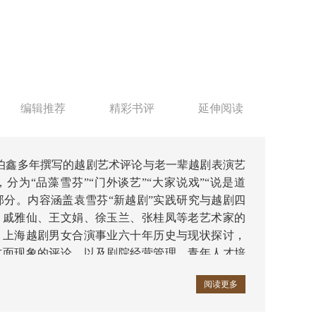
编辑推荐
精彩书评
延伸阅读
伯鑫多年撰写的越剧艺术评论与老一辈越剧表演艺
分为“品藻雪芬”“门外谈艺”“大家说戏”“说是道
六部分。内容涵盖袁雪芬“新越剧”实践研究与越剧四
、戚雅仙、王文娟、徐玉兰、张桂凤等老艺术家的
，上海越剧男女合演事业六十年历史与现状探讨，
方面现象的评论，以及剧院经营管理、青年人才培
展等实践探索的总结。
阅读更多