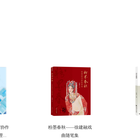
的协作
粉墨春秋——徐建融戏
..
曲随笔集