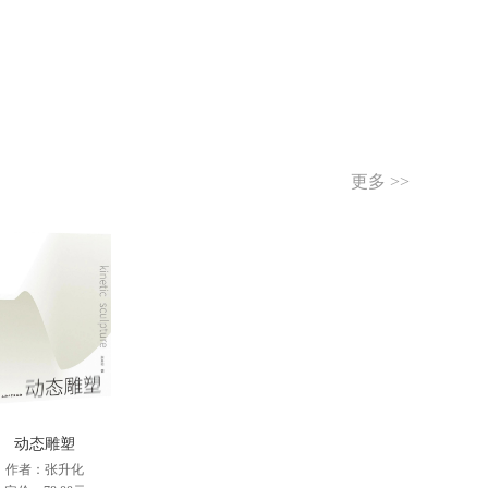
更多 >>
动态雕塑
作者：张升化