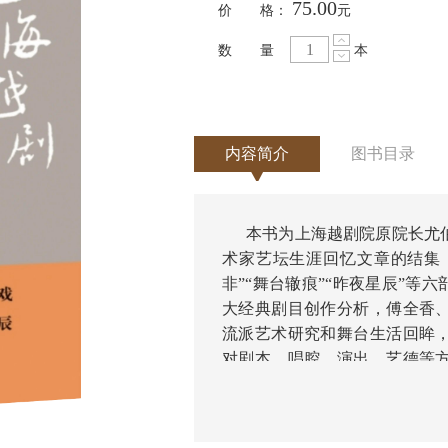
75.00
价 格：
元
数 量
本
内容简介
图书目录
本书为上海越剧院原院长尤
术家艺坛生涯回忆文章的结集，
非”“舞台辙痕”“昨夜星辰”等
大经典剧目创作分析，傅全香
流派艺术研究和舞台生活回眸
对剧本、唱腔、演出、艺德等
养、创新投资机制、演出市场拓