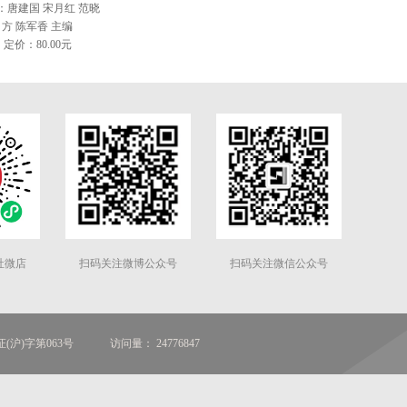
：唐建国 宋月红 范晓
方 陈军香 主编
定价：80.00元
社微店
扫码关注微博公众号
扫码关注微信公众号
(沪)字第063号
访问量： 24776847