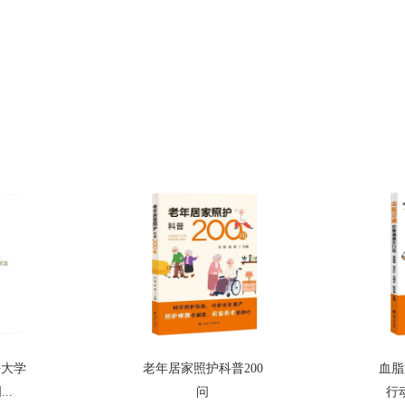
海大学
老年居家照护科普200
血脂
..
问
行