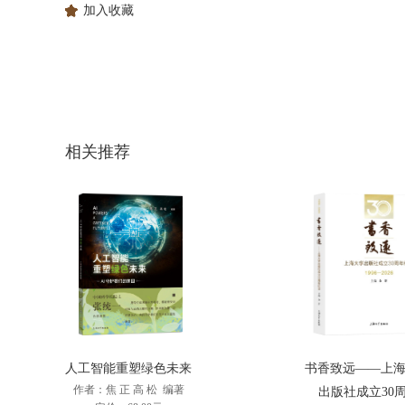
加入收藏
相关推荐
人工智能重塑绿色未来
书香致远——上
作者：焦 正 高 松 编著
出版社成立30周.