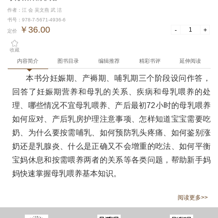
作者：江 会 吴文燕 武 洁
书号：978-7-5671-4936-6
￥36.00
-
+
定价
收藏
内容简介
图书目录
编辑推荐
精彩书评
延伸阅读
本书分妊娠期、产褥期、哺乳期三个阶段设问作答，
回答了妊娠期营养和母乳的关系、疾病和母乳喂养的处
理、哪些情况不宜母乳喂养、产后最初72小时的母乳喂养
如何应对、产后乳房护理注意事项、怎样知道宝宝需要吃
奶、为什么要按需哺乳、如何预防乳头疼痛、如何鉴别涨
奶还是乳腺炎、什么是正确又不会增重的吃法、如何平衡
宝妈休息和按需喂养两者的关系等各类问题，帮助新手妈
妈快速掌握母乳喂养基本知识。
阅读更多>>