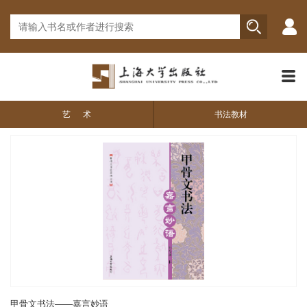
艺 术
书法教材
甲骨文书法——嘉言妙语