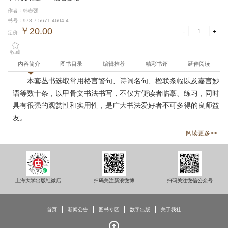
作者：韩志强
书号：978-7-5671-4604-4
￥20.00
-
+
定价
收藏
内容简介
图书目录
编辑推荐
精彩书评
延伸阅读
本套丛书选取常用格言警句、诗词名句、楹联条幅以及嘉言妙
语等数十条，以甲骨文书法书写，不仅方便读者临摹、练习，同时
具有很强的观赏性和实用性，是广大书法爱好者不可多得的良师益
友。
阅读更多>>
上海大学出版社微店
扫码关注新浪微博
扫码关注微信公众号
首页
新闻公告
图书专区
数字出版
关于我社