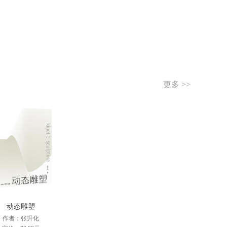
更多 >>
动态雕塑
作者：张升化