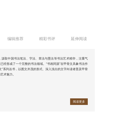
编辑推荐
精彩书评
延伸阅读
，汲取中国书法笔法、字法、章法与墨法等书法艺术精华，注重气
已经形成了一个完整的书法领域。“书画同源”在甲骨文具象书法作
文”系列丛书，以图文并茂的形式、深入浅出的文字向读者普及甲骨
的艺术魅力。
阅读更多