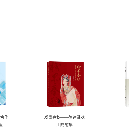
的协作
粉墨春秋——徐建融戏
..
曲随笔集