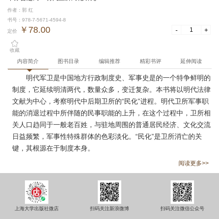
作者：郭 红
书号：978-7-5671-4594-8
￥78.00
-
+
定价
收藏
内容简介
图书目录
编辑推荐
精彩书评
延伸阅读
明代军卫是中国地方行政制度史、军事史是的一个特争鲜明的
制度，它延续明清两代，数量众多，变迁复杂。本书将以明代法律
文献为中心，考察明代中后期卫所的“民化”进程。明代卫所军事职
能的消退过程中所伴随的民事职能的上升，在这个过程中，卫所相
关人口趋同于一般老百姓，与驻地周围的普通居民经济、文化交流
日益频繁，军事性特殊群体的色彩淡化。“民化”是卫所消亡的关
键，其根源在于制度本身。
阅读更多>>
上海大学出版社微店
扫码关注新浪微博
扫码关注微信公众号