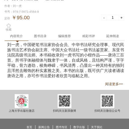
作者：刘一虎
书号：978-7-5671-4584-9
￥95.00
-
+
定价
收藏
内容简介
图书目录
编辑推荐
精彩书评
延伸阅读
刘一虎，中国硬笔书法家协会会员、中华书法研究会理事、现代民
族书法艺术协会副主席、中国大众书法社一级书法鉴赏家、东亚书
法院高级书法师。本书稿收录刘一虎书写的小楷作品——唐诗三百
首。所书字体融楷体与魏隶于一体，自成风格，且结构严谨，字字
平稳，骨力遒劲，棱角峥嵘，书风清秀，凸显出一种其特有的独到
且浑然去雕饰的朴实素雅之美。本书的出版，既可供广大读者诵读
唐诗之用，亦可作书法爱好者欣赏与临帖之用。
阅读更多>>
上海大学出版社微店
扫码关注新浪微博
扫码关注微信公众号
首页
新闻公告
图书专区
数字出版
关于我社