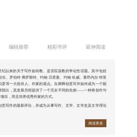
编辑推荐
精彩书评
延伸阅读
多世纪以来的关于写作如何教、是否应该教的争论性话题。其中包括
爱默生、罗伯特·弗罗斯特、约翰·贝里曼、约翰·杜威、莱昂内尔·特里
·贝娄等一大批诗人、作家的观点。在阐释创意写作如何成为一个能
斯指出，其发展历程提供了一个完全不同的先例——一种将创作与
作项目，而且培养优秀作家的方式。
创意写作的最新评论，并成为从事写作、文学、文学史及文学理论
阅读更多