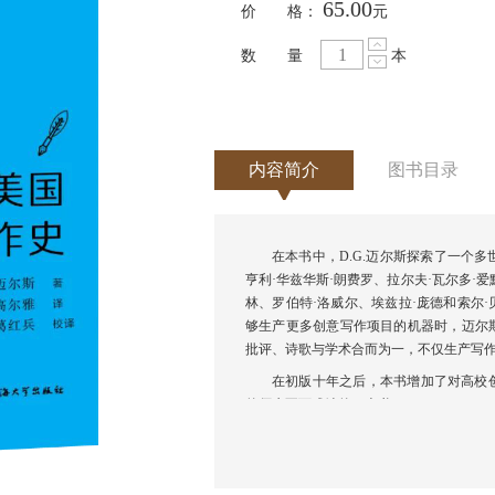
65.00
价 格：
元
数 量
本
内容简介
图书目录
在本书中，D.G.迈尔斯探索了一个
亨利·华兹华斯·朗费罗、拉尔夫·瓦尔多·
林、罗伯特·洛威尔、埃兹拉·庞德和索尔
够生产更多创意写作项目的机器时，迈尔
批评、诗歌与学术合而为一，不仅生产写
在初版十年之后，本书增加了对高校
的师生不可或缺的一本书。