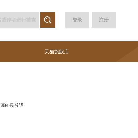
登录
注册
天猫旗舰店
 葛红兵 校译