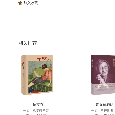
加入收藏
相关推荐
丁悚文存
走近瞿独伊
作者：祝淳翔 胡 玥
作者：胡开建 叶 