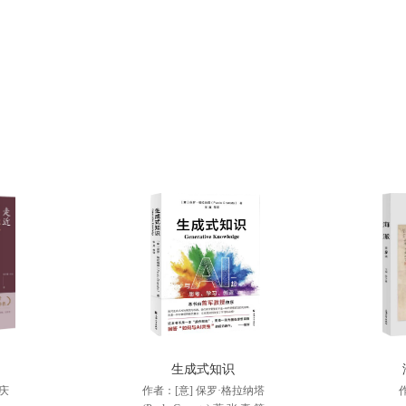
生成式知识
庆
作者：[意] 保罗·格拉纳塔