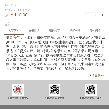
作者：张伟
书号：978-7-5671-4504-7
￥110.00
-
+
定价
收藏
内容简介
图书目录
编辑推荐
精彩书评
延伸阅读
编者张伟，上海图书馆研究馆员。本书为“海派文献丛录”之“电影系
列”中一本，专门收录近代报刊中叙述电影史的一些长篇连载，计
有：永康《银灯逸话》杨德惠《电影掌故》红钟《银色鸳鸯谱》吴
承达《旧货摊》薛广畿《影坛备忘录》幼辛《怀古录》周令素
《“影戏大王”张善琨》等。撰稿者或是当年影坛的亲历者，或是所
叙之事的知情人，撰写时间几乎和所叙人事同时，文章则是首次结
集出版，虽然不少提法和当今不同，但于今人研究中国电影史仍有
一定的参考价值。全书文字约20万字，配图约100幅。
阅读更多>>
上海大学出版社微店
扫码关注新浪微博
扫码关注微信公众号