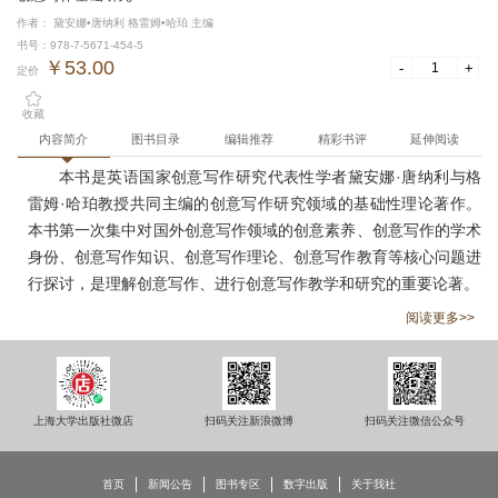
作者： 黛安娜•唐纳利 格雷姆•哈珀 主编
书号：978-7-5671-454-5
￥53.00
-
+
定价
收藏
内容简介
图书目录
编辑推荐
精彩书评
延伸阅读
本书是英语国家创意写作研究代表性学者黛安娜·唐纳利与格
雷姆·哈珀教授共同主编的创意写作研究领域的基础性理论著作。
本书第一次集中对国外创意写作领域的创意素养、创意写作的学术
身份、创意写作知识、创意写作理论、创意写作教育等核心问题进
行探讨，是理解创意写作、进行创意写作教学和研究的重要论著。
阅读更多>>
上海大学出版社微店
扫码关注新浪微博
扫码关注微信公众号
首页
新闻公告
图书专区
数字出版
关于我社