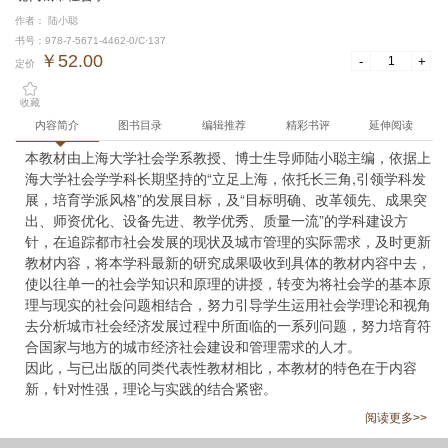
作者： 陆小聪
书号：978-7-5671-4462-0/C·137
￥52.00
-
+
定价
收藏
内容简介
图书目录
编辑推荐
精彩书评
延伸阅读
本教材由上海大学社会学系教授、博士生导师陆小聪主编，依据上
海大学社会学学科长期坚持的“立足上海，依托长三角,引领学科发
展，培育学派风格”的发展目标，及“目标明确、改革领先、成果突
出、师资优化、设备先进、教学优秀、质量一流”的学科建设方
针，在追踪都市社会发展的现状及城市管理的实际需求，及时更新
教材内容，将本学科最新的研究成果吸收到具体的教材内容中去，
使以往单一的社会学知识和原理的讲授，转变为将社会学的基本原
理与现实的社会问题相结合，努力引导学生运用社会学理论和视角
去分析城市社会经济发展过程中所面临的一系列问题，努力培育符
合国家与地方的城市经济社会建设和管理需求的人才。

因此，与已出版的同类代表性教材相比，本教材的特色在于内容
新，针对性强，理论与实践的结合紧密。
阅读更多>>