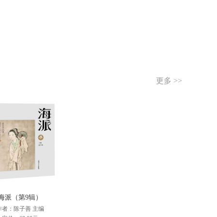
更多 >>
海派（第9辑）
作者：陈子善 主编