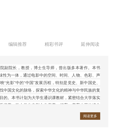
编辑推荐
精彩书评
延伸阅读
学院副院长，教授，博士生导师，曾出版多本著作。本书
趣味性为一体，通过电影中的空间、时间、人物、色彩、声
映“光影”中的“中国”发展历程，特别是党史、新中国史、
找中国文化的脉络，探索中华文化的精神与中华民族的复
目的。本书计划为大学生通识课教材，紧密结合大学落实
质培养，致力学生电影文化素养、德育、美育水平的综合
普通读者有着文化和电影层面的吸引力。
阅读更多