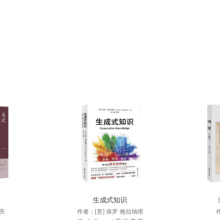
生成式知识
庆
作者：[意] 保罗·格拉纳塔