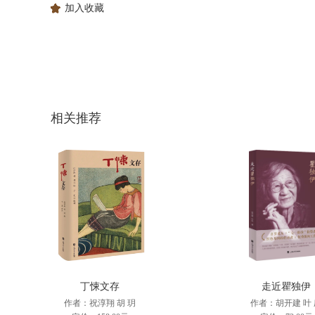
加入收藏
相关推荐
丁悚文存
走近瞿独伊
作者：祝淳翔 胡 玥
作者：胡开建 叶 