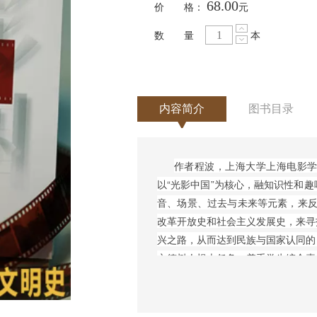
68.00
价 格：
元
数 量
本
内容简介
图书目录
作者程波，上海大学上海电影
以“光影中国”为核心，融知识性和
音、场景、过去与未来等元素，来反
改革开放史和社会主义发展史，来寻
兴之路，从而达到民族与国家认同的
立德树人根本任务，着重学生综合素
提升；也可作为影视专业参考书，对