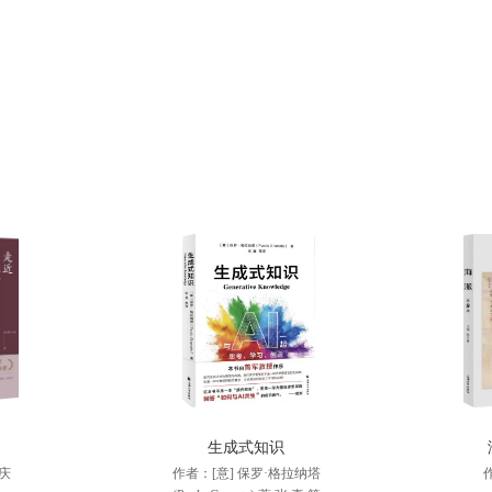
生成式知识
庆
作者：[意] 保罗·格拉纳塔