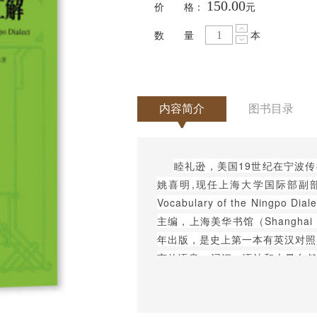
150.00
价 格：
元
数 量
本
内容简介
图书目录
睦礼逊，美国19世纪在宁波
姚喜明,现任上海大学国际部副部长。
Vocabulary of the Ningpo 
主编，上海美华书馆（Shanghai：Amer
年出版，是史上第一本有英汉对照
言的语音、词汇、语法和大量自
习宁波话，同时也对后人研究宁
538页，正文前有《序言》、《
地名的宁波话读音。