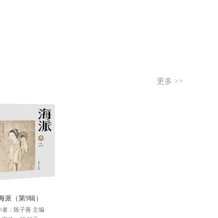
更多 >>
海派（第9辑）
作者：陈子善 主编