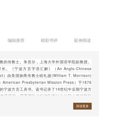
编辑推荐
精彩书评
延伸阅读
传教的传教士。朱音尔，上海大学外国语学院副教授。
《宁波方言字语汇解》（An Anglo-Chinese
Dialect）由美国旅甬传教士睦礼逊(William T. Morrison)
ican Presbyterian Mission Press）于1876
的宁波方言工具书。该书记录了19世纪中后期宁波方
然口语语料，用于帮助当时初到宁波的外国人了解和学
波方言历史面貌和演变有重大参考价值。词典正文共
阅读更多
宁波方言音节列表》和《说明》，正文后列出世界各地