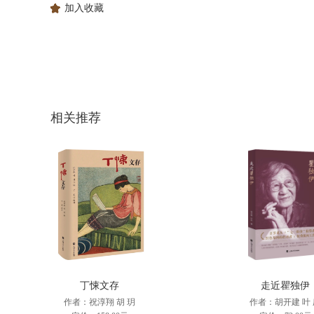
加入收藏
相关推荐
丁悚文存
走近瞿独伊
作者：祝淳翔 胡 玥
作者：胡开建 叶 