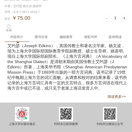
作者：艾约瑟,杨文波,姚喜明
书号：978-7-5671-4434-7
￥75.00
-
+
定价
收藏
内容简介
图书目录
编辑推荐
精彩书评
延伸阅读
艾约瑟（Joseph Edkins），英国传教士和著名汉学家。杨文波，
现为上海大学国际部国际教育学院副教授、硕士生导师。姚喜明,
现任上海大学国际部副部长。《上海方言词典》（A Vocabulary of
the Shanghai Dialect）是清朝末期由英国传教士艾约瑟（J.
Edkins）所著，上海美华书馆（Shanghai: American Presbyterian
Mission Press）于1869年出版的一部方言词典。该书记录了19世
纪中晚期上海方言的词汇面貌。从调查和校对的结果来看，该书所
记录的上海方言词汇具有一定的文言特点，很多方言词语在现代上
海方言中或已不说，或只见于老派上海话发音人中。
阅读更多>>
上海大学出版社微店
扫码关注新浪微博
扫码关注微信公众号