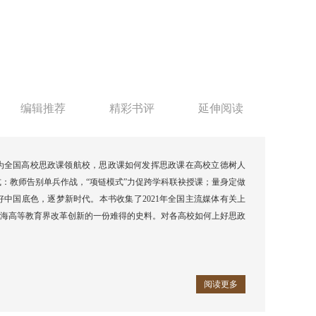
编辑推荐
精彩书评
延伸阅读
为全国高校思政课领航校，思政课如何发挥思政课在高校立德树人
：教师告别单兵作战，“项链模式”力促跨学科联袂授课；量身定做
中国底色，逐梦新时代。本书收集了2021年全国主流媒体有关上
上海高等教育界改革创新的一份难得的史料。对各高校如何上好思政
阅读更多