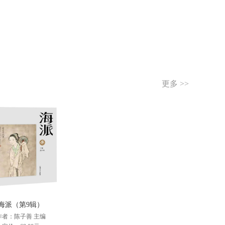
更多 >>
海派（第9辑）
作者：陈子善 主编