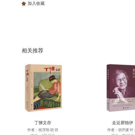
加入收藏
相关推荐
丁悚文存
走近瞿独伊
作者：祝淳翔 胡 玥
作者：胡开建 叶 