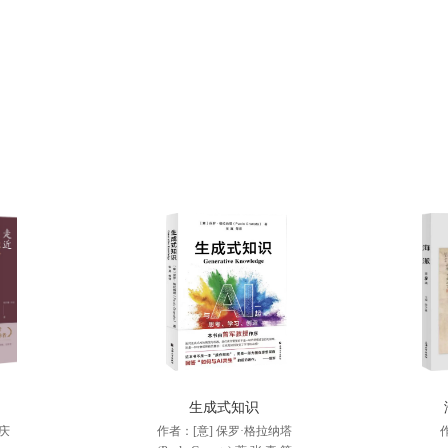
生成式知识
庆
作者：[意] 保罗·格拉纳塔