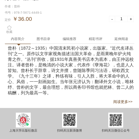
作者：曾朴
书号：978-7-5671-4449-1
￥36.00
-
+
定价
收藏
内容简介
图书目录
编辑推荐
精彩书评
延伸阅读
曾朴（1872～1935）中国清末民初小说家，出版家。“近代名译丛
刊”之一。原作以文学家视角描述法国大革命，是雨果晚年炉火纯
青之作。“丛刊”所收，据1931年真善美书店本为底本，由王仲远校
注。译者曾朴，是晚清的小说大家，代表作《孽海花》，也是人人
皆知。曾朴长于辞章，诗文并擅，曾随陈季同习法语，研欧西文
学。《九十三年》之译，矜练有味，引人入胜，将大革命中的人
心、风俗，一一刻画如生。当年张元济认为：翻译外文小说，唯林
纾、曾朴的文字，最合理想，所以商务印书馆也就把林、曾二人的
稿酬，列为最高一等。
阅读更多>>
上海大学出版社微店
扫码关注新浪微博
扫码关注微信公众号