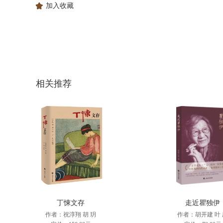
加入收藏
相关推荐
丁悚文存
走近瞿独伊
作者：祝淳翔 胡 玥
作者：胡开建 叶 