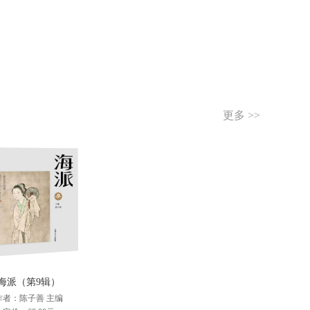
更多 >>
海派（第9辑）
作者：陈子善 主编