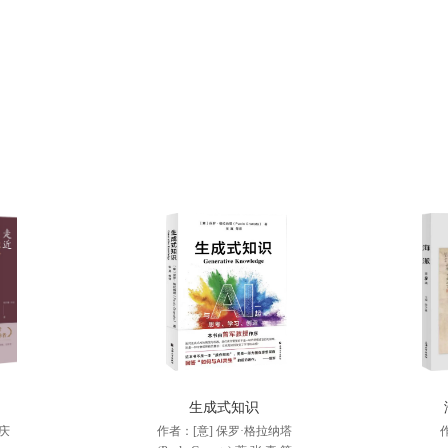
生成式知识
庆
作者：[意] 保罗·格拉纳塔