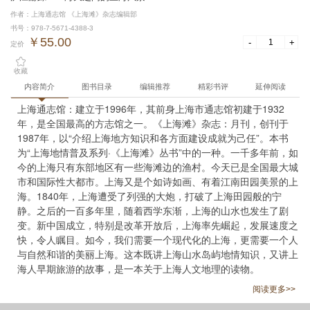
作者：上海通志馆 《上海滩》杂志编辑部
书号：978-7-5671-4388-3
￥55.00
-
+
定价
收藏
内容简介
图书目录
编辑推荐
精彩书评
延伸阅读
上海通志馆：建立于1996年，其前身上海市通志馆初建于1932
年，是全国最高的方志馆之一。《上海滩》杂志：月刊，创刊于
1987年，以“介绍上海地方知识和各方面建设成就为己任”。本书
为“上海地情普及系列·《上海滩》丛书”中的一种。一千多年前，如
今的上海只有东部地区有一些海滩边的渔村。今天已是全国最大城
市和国际性大都市。上海又是个如诗如画、有着江南田园美景的上
海。1840年，上海遭受了列强的大炮，打破了上海田园般的宁
静。之后的一百多年里，随着西学东渐，上海的山水也发生了剧
变。新中国成立，特别是改革开放后，上海率先崛起，发展速度之
快，令人瞩目。如今，我们需要一个现代化的上海，更需要一个人
与自然和谐的美丽上海。这本既讲上海山水岛屿地情知识，又讲上
海人早期旅游的故事，是一本关于上海人文地理的读物。
阅读更多>>