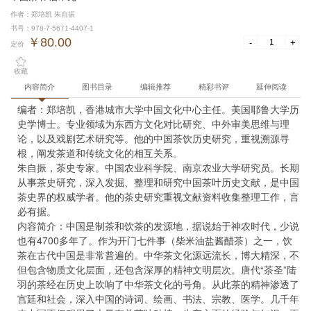
作者：郑培凯 朱自振
书号：978-7-5671-4407-1
￥80.00
-
+
定价
收藏
内容简介
图书目录
编辑推荐
精彩书评
延伸阅读
编者：郑培凯，香港城市大学中国文化中心主任。美国耶鲁大学历
史学博士。专业领域为东西方文化对比研究、中外审美思维与理
论，以及戏剧艺术研究等。他的中国茶饮历史研究，重视溯源寻
根，阐发茶道和传统文化的相互关系。

朱自振，茶史专家。中国农业科学院、南京农业大学研究员。长期
从事茶史研究，深入发掘、整理和研究中国茶叶历史文献，是中国
茶史界的权威学者。他的茶史研究重视文献资料收集整理工作，言
必有据。

内容简介：中国是制茶和饮茶的发源地，据说始于神农时代，少说
也有4700多年了。作为开门七件事（柴米油盐酱醋茶）之一，饮
茶在古代中国是非常普遍的。中华茶文化源远流长，博大精深，不
但包含物质文化层面，还包含深厚的精神文明层次。唐代“茶圣”陆
羽的茶经在历史上吹响了中华茶文化的号角。从此茶的精神渗透了
宫廷和社会，深入中国的诗词、绘画、书法、宗教、医学。几千年