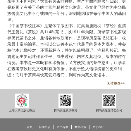
来中国不但积累了大量有关茶叶种植、生产方面的经验与知识，更
是积累了有关于茶的丰富的精神文化财富。茶文化已经作为中华民
族传统文化中不可或缺的一部分，深刻地烙印在每个中国人的基因
里。

《中国茶书校注本》是繁体字版图书，汇集自唐陆羽《茶经》至清
代王复礼《茶说》共114种茶书，以1911年为限。所录茶书包罗现
存历代茶书之外，兼辑各种散佚著作，是现存所见茶书总汇中，收
录最丰富的编著。本书以公认善本或年代最早的足本为底本，并参
校他本比勘校对，还重新标点，并附以简明题记、注释和校记。每
篇题记主要记述作者生平、成书过程、内容及其地位、版本的传存
情况。本书是一本既有学术价值，又方便实用的茶书总汇，让学者
在查考茶饮历史文化时有所依据，不至于坠入错综纷繁的史料纠
缠；而对于茶商与饮茶爱好者们，则可作为茶文化读本。
阅读更多>>
上海大学出版社微店
扫码关注新浪微博
扫码关注微信公众号
首页
新闻公告
图书专区
数字出版
关于我社