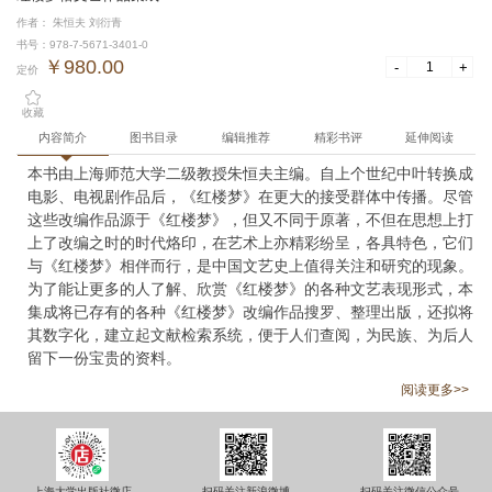
作者： 朱恒夫 刘衍青
书号：978-7-5671-3401-0
￥980.00
-
+
定价
收藏
内容简介
图书目录
编辑推荐
精彩书评
延伸阅读
本书由上海师范大学二级教授朱恒夫主编。自上个世纪中叶转换成
电影、电视剧作品后，《红楼梦》在更大的接受群体中传播。尽管
这些改编作品源于《红楼梦》，但又不同于原著，不但在思想上打
上了改编之时的时代烙印，在艺术上亦精彩纷呈，各具特色，它们
与《红楼梦》相伴而行，是中国文艺史上值得关注和研究的现象。
为了能让更多的人了解、欣赏《红楼梦》的各种文艺表现形式，本
集成将已存有的各种《红楼梦》改编作品搜罗、整理出版，还拟将
其数字化，建立起文献检索系统，便于人们查阅，为民族、为后人
留下一份宝贵的资料。
阅读更多>>
上海大学出版社微店
扫码关注新浪微博
扫码关注微信公众号