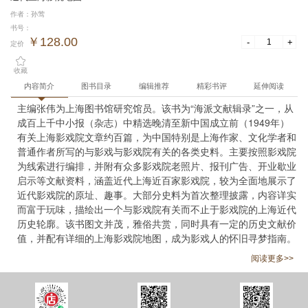
作者：孙莺
书号：
￥128.00
-
+
定价
收藏
内容简介
图书目录
编辑推荐
精彩书评
延伸阅读
主编张伟为上海图书馆研究馆员。该书为“海派文献辑录”之一，从
成百上千中小报（杂志）中精选晚清至新中国成立前（1949年）
有关上海影戏院文章约百篇，为中国特别是上海作家、文化学者和
普通作者所写的与影戏与影戏院有关的各类史料。主要按照影戏院
为线索进行编排，并附有众多影戏院老照片、报刊广告、开业歇业
启示等文献资料，涵盖近代上海近百家影戏院，较为全面地展示了
近代影戏院的原址、趣事。大部分史料为首次整理披露，内容详实
而富于玩味，描绘出一个与影戏院有关而不止于影戏院的上海近代
历史轮廓。该书图文并茂，雅俗共赏，同时具有一定的历史文献价
值，并配有详细的上海影戏院地图，成为影戏人的怀旧寻梦指南。
阅读更多>>