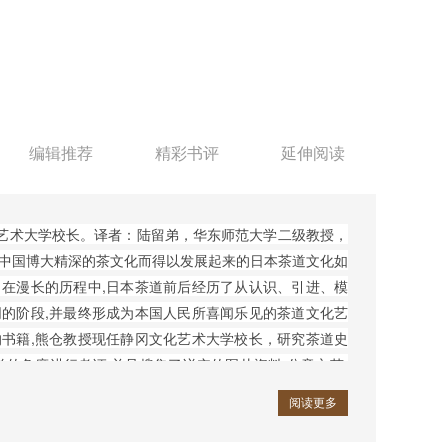
编辑推荐
精彩书评
延伸阅读
艺术大学校长。译者：陆留弟，华东师范大学二级教授，
中国博大精深的茶文化而得以发展起来的日本茶道文化如
在漫长的历程中,日本茶道前后经历了从认识、引进、模
的阶段,并最终形成为本国人民所喜闻乐见的茶道文化艺
书籍,熊仓教授现任静冈文化艺术大学校长，研究茶道史
学的角度进行考证,并且搜集了详实的图片资料,分章立节,
学教授，长期从事日语教学，茶道研究。
阅读更多