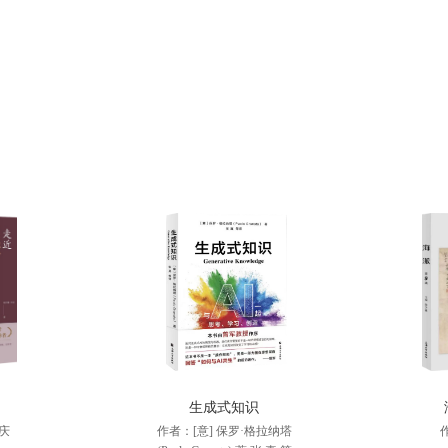
生成式知识
庆
作者：[意] 保罗·格拉纳塔