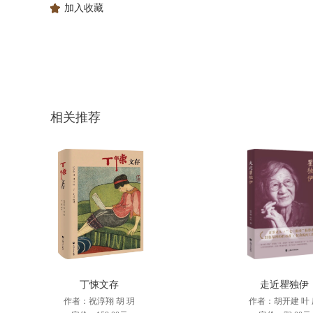
加入收藏
相关推荐
丁悚文存
走近瞿独伊
作者：祝淳翔 胡 玥
作者：胡开建 叶 