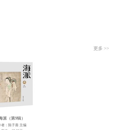
更多 >>
海派（第9辑）
作者：陈子善 主编