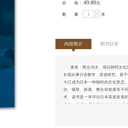
49.80
价 格：
元
数 量
本
内容简介
图书目录
著者：熊仓功夫，现任静冈文化
长期从事日语教学，茶道研究。基于
今已成为日本一种独特的文化形态。
仿、吸取、探索、整合和发展等不同
术。该书是一本详论日本茶道发展的
多年，曾多次亲临实地,以文化人类
著成此书。译者陆留弟为华东师范大