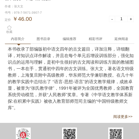
作者：张大文
书号：978-7-5671-3907-7
￥46.00
-
+
定价
收藏
内容简介
图书目录
编辑推荐
精彩书评
延伸阅读
本书收录了部编版初中语文四年的古文篇目，详加注释，详细翻
译，对知识点详作解读，并且在每个单元后增设训练部分，强化知
识点的运用与理解，是初中生很好的古文阅读和训练方面的教辅图
书，一本在手，贯通初中四年的古文训练。张大文，著名语文特级
教师，上海复旦附中高级教师，华东师范大学兼职教授。在几十年
的教学实践中总结出了 “语言-思想-语言”的语文教学规律，成效卓
显，被誉为“张氏教学律”，1991年被评为全国优秀教师，全国教育
系统劳动模范，并获“人民教师”奖章。专著《中学语文教学体系新
探:在积累中实践》被收入教育部师范司主编的“中国特级教师文
库”。
阅读更多>>