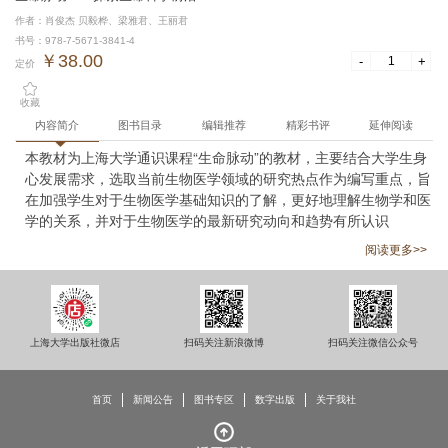
作者：肖俊杰 贝毅桦、梁雅君、王丽君
书号：978-7-5671-3841-4
￥38.00
-
+
定价
收藏
内容简介
图书目录
编辑推荐
精彩书评
延伸阅读
本教材为上海大学通识课程“生命脉动”的教材，主要结合大学生身
心发展需求，选取当前生物医学领域的研究热点作为编写重点，旨
在加强学生对于生物医学基础知识的了解，更好地理解生物学和医
学的关系，并对于生物医学的最新研究动向和趋势有所认识
阅读更多>>
上海大学出版社微店
扫码关注新浪微博
扫码关注微信公众号
首页
新闻公告
图书专区
数字出版
关于我社