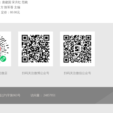
：唐建国 宋月红 范晓
方 陈军香 主编
定价：80.00元
社微店
扫码关注微博公众号
扫码关注微信公众号
(沪)字第063号
访问量： 24857951