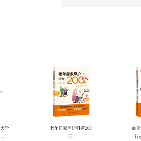
海大学
老年居家照护科普200
血脂
..
问
行