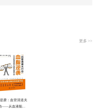
更多 >>
逆袭：血管清道夫
动——从血液黏...