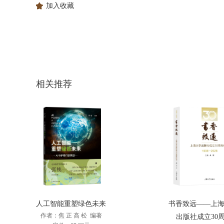
加入收藏
相关推荐
人工智能重塑绿色未来
书香致远——上
作者：焦 正 高 松 编著
出版社成立30周.