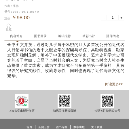
作者：张伟
书号：978-7-5671-3667-0
￥98.00
-
+
定价
收藏
内容简介
图书目录
编辑推荐
精彩书评
延伸阅读
全书图文并茂，通过对几乎属于私密的且大多首次公开的近代名
人日记与书信的近乎文献史学的探幽与寻踪，具独特视角、独家
发现和独到见解，填补了中国近现代文学史、艺术史和学术史研
究的若干空白，凸显了当时社会的人文，为研究当时文人社会生
态提供了重要线索，成为学术研究不可多得的第一手资料，具有
很强的研究文献性、收藏导读性，同时也再现了近代海派文化的
繁华。
阅读更多>>
上海大学出版社微店
扫码关注新浪微博
扫码关注微信公众号
首页
新闻公告
图书专区
数字出版
关于我社