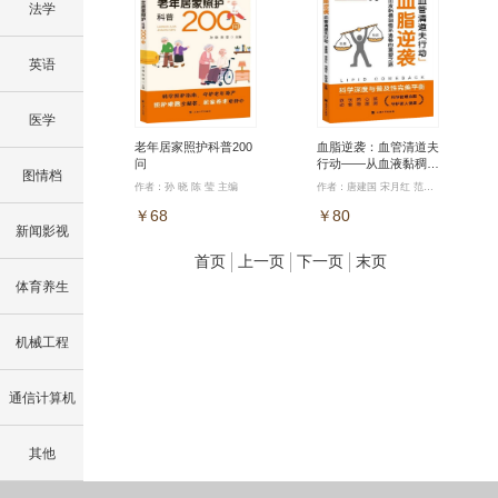
法学
英语
医学
老年居家照护科普200
血脂逆袭：血管清道夫
问
行动——从血液黏稠到
图情档
循环通畅的重塑之路
作者：孙 晓 陈 莹 主编
作者：唐建国 宋月红 范晓方 陈军香 主编
￥68
￥80
新闻影视
首页
上一页
下一页
末页
体育养生
机械工程
通信计算机
其他