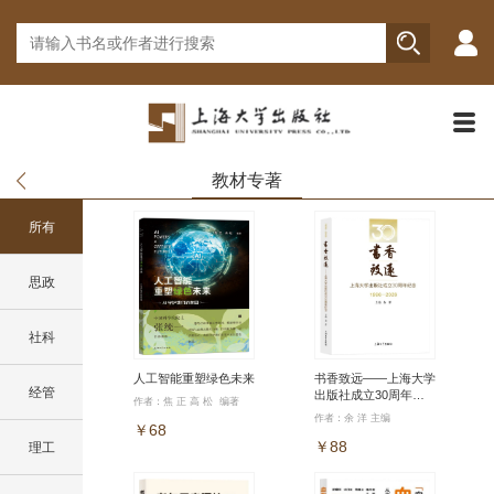
教材专著
所有
思政
社科
人工智能重塑绿色未来
书香致远——上海大学
经管
出版社成立30周年纪
作者：焦 正 高 松 编著
念（1996—2026）
作者：余 洋 主编
￥68
￥88
理工