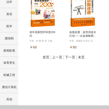
法学
英语
医学
老年居家照护科普200
血脂逆袭：血管清道夫
问
行动——从血液黏稠到
图情档
循环通畅的重塑之路
作者：孙 晓 陈 莹 主编
作者：唐建国 宋月红 范晓方 陈军香 主编
￥68
￥80
新闻影视
首页
上一页
下一页
末页
体育养生
机械工程
通信计算机
其他