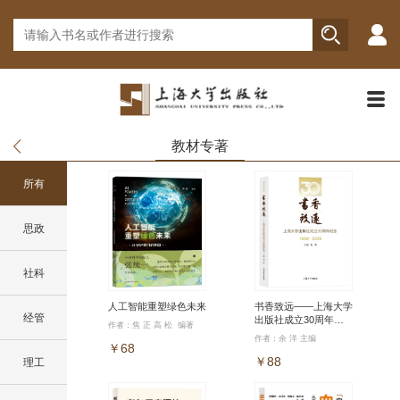
教材专著
所有
思政
社科
人工智能重塑绿色未来
书香致远——上海大学
经管
出版社成立30周年纪
作者：焦 正 高 松 编著
念（1996—2026）
作者：余 洋 主编
￥68
￥88
理工