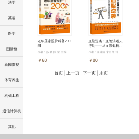
法学
英语
医学
老年居家照护科普200
血脂逆袭：血管清道夫
问
行动——从血液黏稠到
图情档
循环通畅的重塑之路
作者：孙 晓 陈 莹 主编
作者：唐建国 宋月红 范晓方 陈军香 主编
￥68
￥80
新闻影视
首页
上一页
下一页
末页
体育养生
机械工程
通信计算机
其他