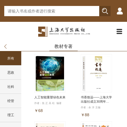
教材专著
所有
思政
社科
人工智能重塑绿色未来
书香致远——上海大学
经管
出版社成立30周年纪
作者：焦 正 高 松 编著
念（1996—2026）
作者：余 洋 主编
￥68
￥88
理工