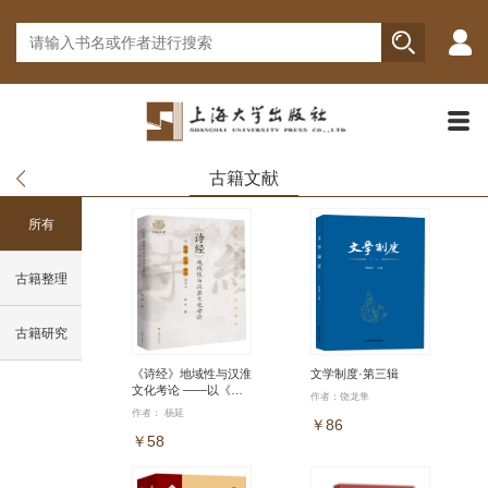
古籍文献
所有
古籍整理
古籍研究
《诗经》地域性与汉淮
文学制度·第三辑
文化考论 ——以《周
作者：饶龙隼
南》《召南》《陈风》
作者： 杨延
为中心
￥86
￥58