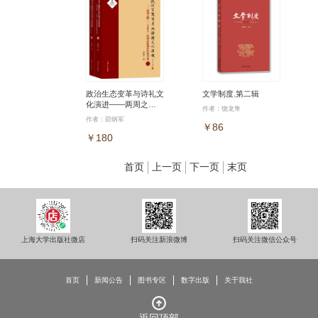
政治生态变革与诗礼文
文学制度.第二辑
化演进——两周之
作者：饶龙隼
际“二王并立”时期诗歌
作者：邵炳军
创作时世考论
￥86
￥180
首页
上一页
下一页
末页
上海大学出版社微店
扫码关注新浪微博
扫码关注微信公众号
首页
新闻公告
图书专区
数字出版
关于我社