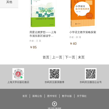
其他
用爱点燃梦想——上海
小学语文教学策略探索
市浦东新区辅读学
作者：薛 瑾
校“融•和”教育模式的
作者：王 英
构建
￥40
￥85
首页
上一页
下一页
末页
上海大学出版社微店
扫码关注新浪微博
扫码关注微信公众号
首页
新闻公告
图书专区
数字出版
关于我社