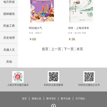
地方民俗
园林建筑
民族工商
阿拉烟火气
诗经：上海话译本
作者：陈甬沪
作者：钱乃荣 译著
历史地理
￥68
￥36
首页
上一页
下一页
末页
吴越人文
其他
上海大学出版社微店
扫码关注新浪微博
扫码关注微信公众号
首页
新闻公告
图书专区
数字出版
关于我社