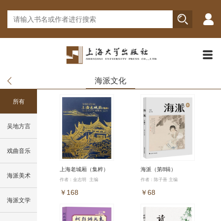
海派文化
所有
吴地方言
戏曲音乐
上海老城厢（集粹）
海派（第8辑）
海派美术
作者：金志明 主编
作者：陈子善 主编
￥168
￥68
海派文学