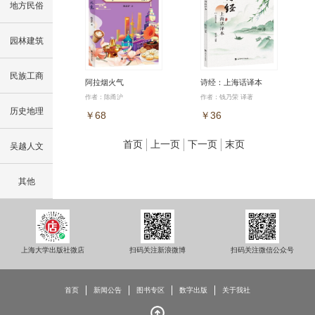
地方民俗
园林建筑
民族工商
阿拉烟火气
诗经：上海话译本
作者：陈甬沪
作者：钱乃荣 译著
历史地理
￥68
￥36
首页
上一页
下一页
末页
吴越人文
其他
上海大学出版社微店
扫码关注新浪微博
扫码关注微信公众号
首页
新闻公告
图书专区
数字出版
关于我社