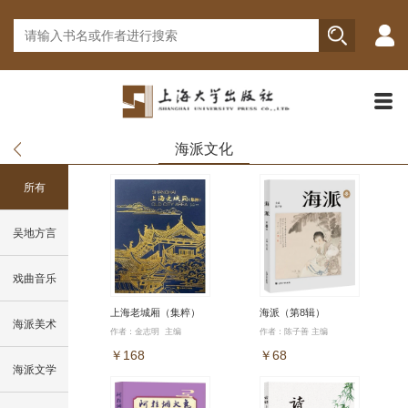
海派文化
所有
吴地方言
戏曲音乐
上海老城厢（集粹）
海派（第8辑）
海派美术
作者：金志明 主编
作者：陈子善 主编
￥168
￥68
海派文学