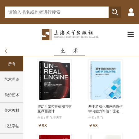
艺 术
所有
艺术理论
前沿艺术
虚幻引擎控件蓝图与交
基于游戏化测评的协作
美术教材
互界面设计
学习能力评估：理论模
型与实证研究
作者：蒋 飞 李天宇
作者：王 飞
￥98
￥58
书法字帖