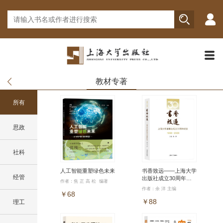
教材专著
所有
思政
社科
人工智能重塑绿色未来
书香致远——上海大学
经管
出版社成立30周年纪
作者：焦 正 高 松 编著
念（1996—2026）
作者：余 洋 主编
￥68
￥88
理工