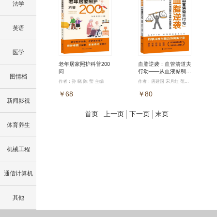
法学
英语
医学
老年居家照护科普200
血脂逆袭：血管清道夫
问
行动——从血液黏稠到
图情档
循环通畅的重塑之路
作者：孙 晓 陈 莹 主编
作者：唐建国 宋月红 范晓方 陈军香 主编
￥68
￥80
新闻影视
首页
上一页
下一页
末页
体育养生
机械工程
通信计算机
其他