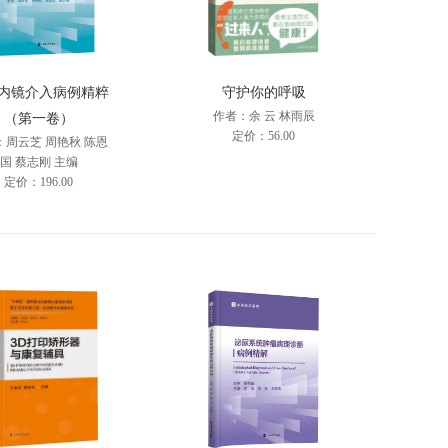
内镜介入病例精粹
守护你的呼吸
作者：余 云 林雨辰
（第一卷）
定价：56.00
：周云芝 周艳秋 陈恩
国 蔡志刚 主编
定价：196.00