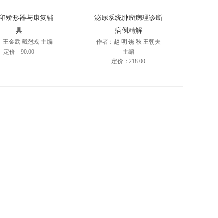
打印矫形器与康复辅
泌尿系统肿瘤病理诊断
具
病例精解
：王金武 戴尅戎 主编
作者：赵 明 饶 秋 王朝夫
定价：90.00
主编
定价：218.00