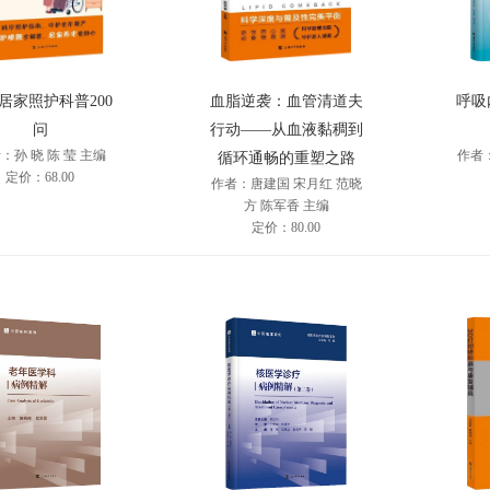
居家照护科普200
血脂逆袭：血管清道夫
呼吸
问
行动——从血液黏稠到
：孙 晓 陈 莹 主编
作者
循环通畅的重塑之路
定价：68.00
作者：唐建国 宋月红 范晓
方 陈军香 主编
定价：80.00