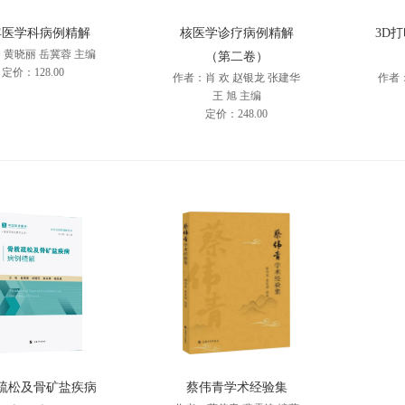
年医学科病例精解
核医学诊疗病例精解
3D
黄晓丽 岳冀蓉 主编
（第二卷）
定价：128.00
作者：肖 欢 赵银龙 张建华
作者
王 旭 主编
定价：248.00
疏松及骨矿盐疾病
蔡伟青学术经验集