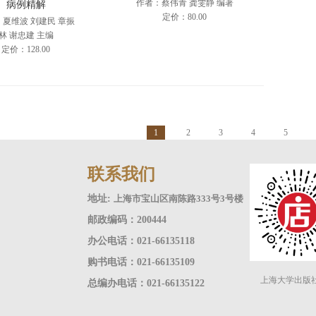
作者：蔡伟青 龚雯静 编著
病例精解
定价：80.00
夏维波 刘建民 章振
林 谢忠建 主编
定价：128.00
1
2
3
4
5
联系我们
地址:
上海市宝山区南陈路333号3号楼
邮政编码：200444
办公电话：021-66135118
购书电话：021-66135109
上海大学出版
总编办电话：021-66135122